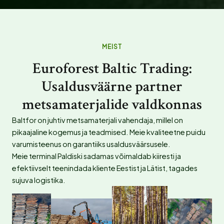
MEIST
Euroforest Baltic Trading:
Usaldusväärne partner
metsamaterjalide valdkonnas
Baltfor on juhtiv metsamaterjali vahendaja, millel on
pikaajaline kogemus ja teadmised. Meie kvaliteetne puidu
varumisteenus on garantiiks usaldusväärsusele.
Meie terminal Paldiski sadamas võimaldab kiiresti ja
efektiivselt teenindada kliente Eestist ja Lätist, tagades
sujuva logistika.